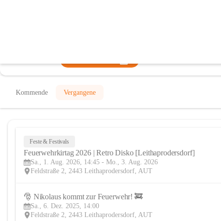
Freiwillige Feuerwehr Leithaprodersd
@freiwillige-feuerwehr-leithaprodersdorf
Feuerwehr
In CITIES öffnen
Kommende
Vergangene
Feste & Festivals
Feuerwehrkirtag 2026 | Retro Disko [Leithaprodersdorf]
Sa., 1. Aug. 2026, 14:45 - Mo., 3. Aug. 2026
Feldstraße 2, 2443 Leithaprodersdorf, AUT
🎅 Nikolaus kommt zur Feuerwehr! 🚒
Sa., 6. Dez. 2025, 14:00
Feldstraße 2, 2443 Leithaprodersdorf, AUT