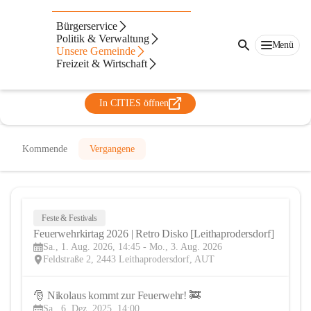
Freiwillige Feuerwehr
Bürgerservice
Leithaprodersdorf
Politik & Verwaltung
Menü
Unsere Gemeinde
@freiwillige-feuerwehr-leithaprodersdorf
Freizeit & Wirtschaft
Feuerwehr
In CITIES öffnen
Kommende
Vergangene
Feste & Festivals
1
Feuerwehrkirtag 2026 | Retro Disko [Leithaprodersdorf]
AUG
Sa., 1. Aug. 2026, 14:45 - Mo., 3. Aug. 2026
Feldstraße 2, 2443 Leithaprodersdorf, AUT
🎅 Nikolaus kommt zur Feuerwehr! 🚒
6
Sa., 6. Dez. 2025, 14:00