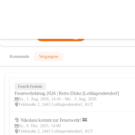
Freiwillige Feuerwehr Leithaprodersd
@freiwillige-feuerwehr-leithaprodersdorf
Feuerwehr
In CITIES öffnen
Kommende
Vergangene
Feste & Festivals
Feuerwehrkirtag 2026 | Retro Disko [Leithaprodersdorf]
Sa., 1. Aug. 2026, 14:45 - Mo., 3. Aug. 2026
Feldstraße 2, 2443 Leithaprodersdorf, AUT
🎅 Nikolaus kommt zur Feuerwehr! 🚒
Sa., 6. Dez. 2025, 14:00
Feldstraße 2, 2443 Leithaprodersdorf, AUT