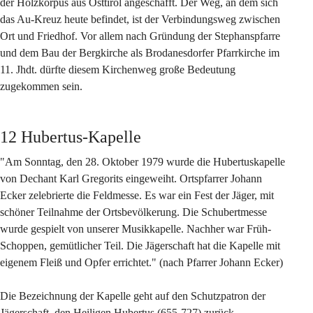
der Holzkorpus aus Osttirol angeschafft. Der Weg, an dem sich 
das Au-Kreuz heute befindet, ist der Verbindungsweg zwischen 
Ort und Friedhof. Vor allem nach Gründung der Stephanspfarre 
und dem Bau der Bergkirche als Brodanesdorfer Pfarrkirche im 
11. Jhdt. dürfte diesem Kirchenweg große Bedeutung 
zugekommen sein.
12 Hubertus-Kapelle
"Am Sonntag, den 28. Oktober 1979 wurde die Hubertuskapelle 
von Dechant Karl Gregorits eingeweiht. Ortspfarrer Johann 
Ecker zelebrierte die Feldmesse. Es war ein Fest der Jäger, mit 
schöner Teilnahme der Ortsbevölkerung. Die Schubertmesse 
wurde gespielt von unserer Musikkapelle. Nachher war Früh-
Schoppen, gemütlicher Teil. Die Jägerschaft hat die Kapelle mit 
eigenem Fleiß und Opfer errichtet." (nach Pfarrer Johann Ecker)
Die Bezeichnung der Kapelle geht auf den Schutzpatron der 
Jägerschaft, den Heiligen Hubertus (655-727) zurück.