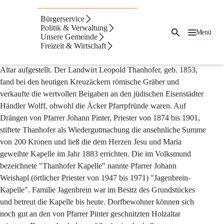
Kreuz&Querweg
Bürgerservice
1 Jagenbrein-Kapelle
Politik & Verwaltung
Menü
Unsere Gemeinde
Bei Leonhardi- und Florianiprozessionen wurde vor Errichtung 
Freizeit & Wirtschaft
dieser Kapelle auf dem "Platz zur Heuwaage" ein Holztisch als 
Altar aufgestellt. Der Landwirt Leopold Thanhofer, geb. 1853, 
fand bei den heutigen Kreuzäckern römische Gräber und 
verkaufte die wertvollen Beigaben an den jüdischen Eisenstädter 
Händler Wolff, obwohl die Äcker Pfarrpfründe waren. Auf 
Drängen von Pfarrer Johann Pinter, Priester von 1874 bis 1901, 
stiftete Thanhofer als Wiedergutmachung die ansehnliche Summe 
von 200 Kronen und ließ die dem Herzen Jesu und Maria 
geweihte Kapelle im Jahr 1883 errichten. Die im Volksmund 
bezeichnete "Thanhofer Kapelle" nannte Pfarrer Johann 
Weishapl (örtlicher Priester von 1947 bis 1971) "Jagenbrein-
Kapelle". Familie Jagenbrein war im Besitz des Grundstückes 
und betreut die Kapelle bis heute. Dorfbewohner können sich 
noch gut an den von Pfarrer Pinter geschnitzten Holzaltar 