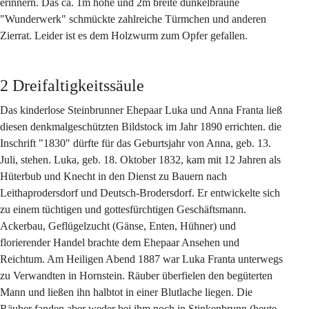
erinnern. Das ca. 1m hohe und 2m breite dunkelbraune 
"Wunderwerk" schmückte zahlreiche Türmchen und anderen 
Zierrat. Leider ist es dem Holzwurm zum Opfer gefallen.
2 Dreifaltigkeitssäule
Das kinderlose Steinbrunner Ehepaar Luka und Anna Franta ließ 
diesen denkmalgeschützten Bildstock im Jahr 1890 errichten. die 
Inschrift "1830" dürfte für das Geburtsjahr von Anna, geb. 13. 
Juli, stehen. Luka, geb. 18. Oktober 1832, kam mit 12 Jahren als 
Hüterbub und Knecht in den Dienst zu Bauern nach 
Leithaprodersdorf und Deutsch-Brodersdorf. Er entwickelte sich 
zu einem tüchtigen und gottesfürchtigen Geschäftsmann. 
Ackerbau, Geflügelzucht (Gänse, Enten, Hühner) und 
florierender Handel brachte dem Ehepaar Ansehen und 
Reichtum. Am Heiligen Abend 1887 war Luka Franta unterwegs 
zu Verwandten in Hornstein. Räuber überfielen den begüterten 
Mann und ließen ihn halbtot in einer Blutlache liegen. Die 
Räuber fanden aber weder bei ihm noch in Stinkenbrunn (heute 