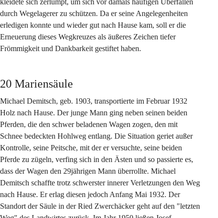
kleidete sich zerlumpt, um sich vor damals häufigen Überfällen 
durch Wegelagerer zu schützen. Da er seine Angelegenheiten 
erledigen konnte und wieder gut nach Hause kam, soll er die 
Erneuerung dieses Wegkreuzes als äußeres Zeichen tiefer 
Frömmigkeit und Dankbarkeit gestiftet haben.
20 Mariensäule
Michael Demitsch, geb. 1903, transportierte im Februar 1932 
Holz nach Hause. Der junge Mann ging neben seinen beiden 
Pferden, die den schwer beladenen Wagen zogen, den mit 
Schnee bedeckten Hohlweg entlang. Die Situation geriet außer 
Kontrolle, seine Peitsche, mit der er versuchte, seine beiden 
Pferde zu zügeln, verfing sich in den Ästen und so passierte es, 
dass der Wagen den 29jährigen Mann überrollte. Michael 
Demitsch schaffte trotz schwerster innerer Verletzungen den Weg 
nach Hause. Er erlag diesen jedoch Anfang Mai 1932. Der 
Standort der Säule in der Ried Zwerchäcker geht auf den "letzten 
Weg" des Landwirtes zurück. Im Jahr 1950 ließen Josef 