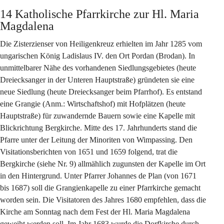
14 Katholische Pfarrkirche zur Hl. Maria 
Magdalena
Die Zisterzienser von Heiligenkreuz erhielten im Jahr 1285 vom 
ungarischen König Ladislaus IV. den Ort Pordan (Brodan). In 
unmittelbarer Nähe des vorhandenen Siedlungsgebietes (heute 
Dreiecksanger in der Unteren Hauptstraße) gründeten sie eine 
neue Siedlung (heute Dreiecksanger beim Pfarrhof). Es entstand 
eine Grangie (Anm.: Wirtschaftshof) mit Hofplätzen (heute 
Hauptstraße) für zuwandernde Bauern sowie eine Kapelle mit 
Blickrichtung Bergkirche. Mitte des 17. Jahrhunderts stand die 
Pfarre unter der Leitung der Minoriten von Wimpassing. Den 
Visitationsberichten von 1651 und 1659 folgend, trat die 
Bergkirche (siehe Nr. 9) allmählich zugunsten der Kapelle im Ort 
in den Hintergrund. Unter Pfarrer Johannes de Plan (von 1671 
bis 1687) soll die Grangienkapelle zu einer Pfarrkirche gemacht 
worden sein. Die Visitatoren des Jahres 1680 empfehlen, dass die 
Kirche am Sonntag nach dem Fest der Hl. Maria Magdalena 
geweiht werden soll. Im Jahr 1683 wurde die Dorfkirche durch 