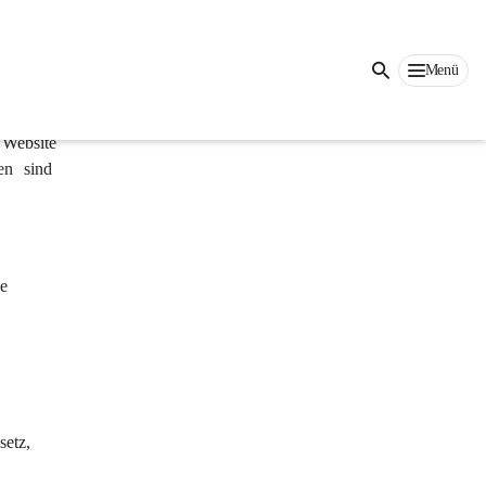
Auf dieser Seite
Menü
 Website 
en sind 
 
e 
etz, 