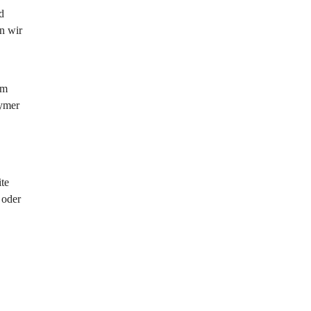
d 
n wir 
 
im 
ymer 
te 
 oder 