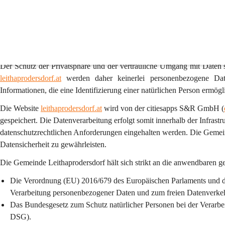
Datenschutz
1. Präambel
Der Schutz der Privatsphäre und der vertrauliche Umgang mit Daten 
leithaprodersdorf.at
 werden daher 
keinerlei personenbezogene Da
Informationen, die eine Identifizierung einer natürlichen Person ermögli
Die Website 
leithaprodersdorf.at
 wird von der 
citiesapps S&R GmbH
 (
gespeichert. Die Datenverarbeitung erfolgt somit innerhalb der Infrast
datenschutzrechtlichen Anforderungen eingehalten werden. Die Gemei
Datensicherheit zu gewährleisten.
Die Gemeinde Leithaprodersdorf hält sich strikt an die anwendbaren g
Die Verordnung (EU) 2016/679 des Europäischen Parlaments und de
Verarbeitung personenbezogener Daten und zum freien Datenver
Das Bundesgesetz zum Schutz natürlicher Personen bei der Verarbe
DSG).