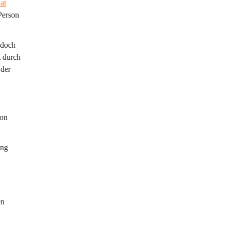
at
Person 
edoch 
 durch 
der 
on 
ung 
en 