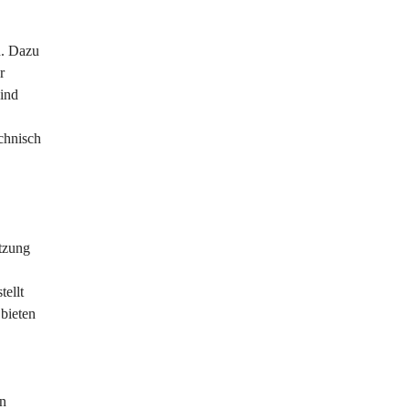
n. Dazu 
r 
ind 
chnisch 
tzung 
ellt 
bieten 
n 