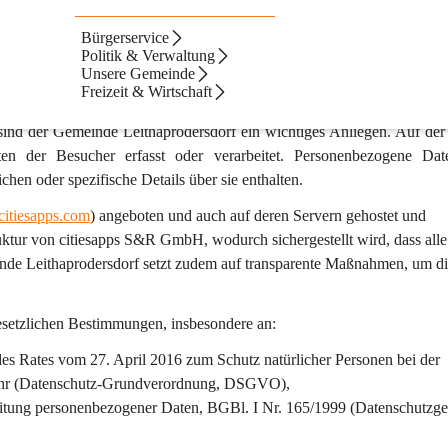
Bürgerservice
Politik & Verwaltung
Unsere Gemeinde
Freizeit & Wirtschaft
sind der Gemeinde Leithaprodersdorf ein wichtiges Anliegen. Auf der
ten
 der Besucher erfasst oder verarbeitet. Personenbezogene Dat
chen oder spezifische Details über sie enthalten.
citiesapps.com
) angeboten und auch auf deren Servern gehostet und 
ruktur von citiesapps S&R GmbH, wodurch sichergestellt wird, dass alle
nde Leithaprodersdorf setzt zudem auf transparente Maßnahmen, um di
esetzlichen Bestimmungen, insbesondere an:
s Rates vom 27. April 2016 zum Schutz natürlicher Personen bei der 
kehr (Datenschutz-Grundverordnung, DSGVO),
itung personenbezogener Daten, BGBl. I Nr. 165/1999 (Datenschutzges