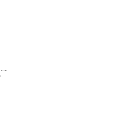
 und 
n 