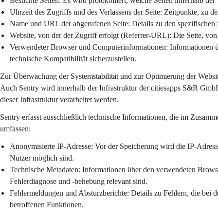
Besuchte Seiten:
 Es wird protokolliert, welche Seiten innerhalb de
Uhrzeit des Zugriffs und des Verlassens der Seite:
 Zeitpunkte, zu d
Name und URL der abgerufenen Seite:
 Details zu den spezifischen
Website, von der der Zugriff erfolgt (Referrer-URL):
 Die Seite, von
Verwendeter Browser und Computerinformationen:
 Informationen 
technische Kompatibilität sicherzustellen.
Zur Überwachung der Systemstabilität und zur Optimierung der Websit
Auch Sentry wird innerhalb der Infrastruktur der citiesapps S&R GmbH
dieser Infrastruktur verarbeitet werden.
Sentry erfasst ausschließlich technische Informationen, die im Zusamm
umfassen:
Anonymisierte IP-Adresse:
 Vor der Speicherung wird die IP-Adresse
Nutzer möglich sind.
Technische Metadaten:
 Informationen über den verwendeten Browser
Fehlerdiagnose und -behebung relevant sind.
Fehlermeldungen und Absturzberichte:
 Details zu Fehlern, die bei 
betroffenen Funktionen.