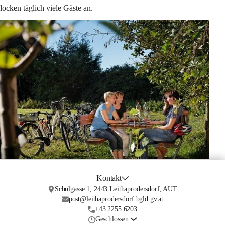
locken täglich viele Gäste an. 
Kontakt
Schulgasse 1, 2443 Leithaprodersdorf, AUT
post@leithaprodersdorf.bgld.gv.at
+43 2255 6203
Geschlossen