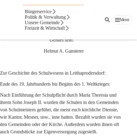
Bildung
Bürgerservice
Die Schule
Politik & Verwaltung
Menü
Unsere Gemeinde
„Gemessen an den Anforderungen, die eine moderne Zivilisation 
Freizeit & Wirtschaft
an die Schulen stellt, werden diese immer eine Baustelle des 
Geistes sein.“
Helmut A. Gansterer
Zur Geschichte des Schulwesens in Leithaprodersdorf:
Ende des 19. Jahrhunderts bis Beginn des 1. Weltkrieges:
Nach Einführung der Schulpflicht durch Maria Theresia und 
ihrem Sohn Joseph II. wurden die Schulen in den Gemeinden 
von Schulmeistern geführt, die meist euch kirchliche Dienste, 
wie Kantor, Mesner, usw., inne hatten. Bezahlt wurden sie von 
den Gemeinden oder der Kirche. Außerdem wurden ihnen oft 
auch Grundstücke zur Eigenversorgung zugestellt. 