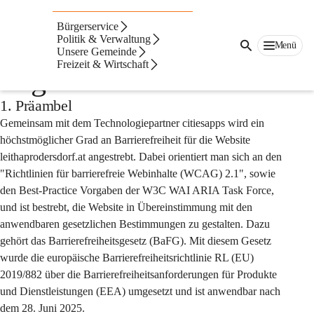
Auf dieser Seite
Bürgerservice
Barrierefreiheitserklär
Politik & Verwaltung
Menü
Unsere Gemeinde
Freizeit & Wirtschaft
ung der Website
1. Präambel
Gemeinsam mit dem Technologiepartner citiesapps wird ein 
höchstmöglicher Grad an Barrierefreiheit für die Website 
leithaprodersdorf.at angestrebt. Dabei orientiert man sich an den 
"Richtlinien für barrierefreie Webinhalte (WCAG) 2.1", sowie 
den Best-Practice Vorgaben der W3C WAI ARIA Task Force, 
und ist bestrebt, die Website in Übereinstimmung mit den 
anwendbaren gesetzlichen Bestimmungen zu gestalten. Dazu 
gehört das Barrierefreiheitsgesetz (BaFG). Mit diesem Gesetz 
wurde die europäische Barrierefreiheitsrichtlinie RL (EU) 
2019/882 über die Barrierefreiheitsanforderungen für Produkte 
und Dienstleistungen (EEA) umgesetzt und ist anwendbar nach 
dem 28. Juni 2025.